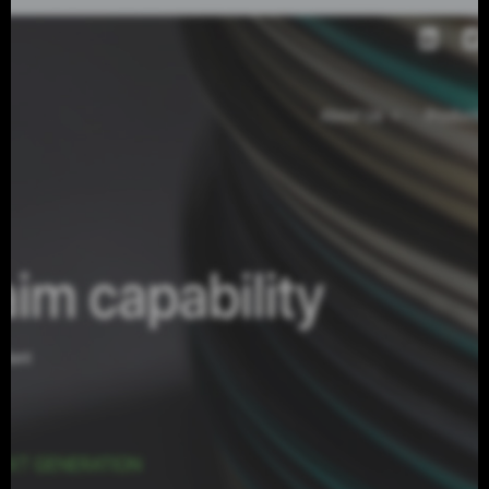
Aktuelle Projekte
Show Cases
Video
Kontakt
Adresse
info@michaelmjanssen.com
Dillsteiner Str. 21
75173 Pforzheim
Deutschland