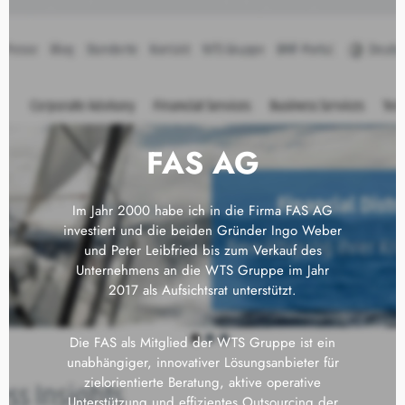
FAS AG
Im Jahr 2000 habe ich in die Firma FAS AG
investiert und die beiden Gründer Ingo Weber
und Peter Leibfried bis zum Verkauf des
Unternehmens an die WTS Gruppe im Jahr
2017 als Aufsichtsrat unterstützt.
Die FAS als Mitglied der WTS Gruppe ist ein
unabhängiger, innovativer Lösungsanbieter für
zielorientierte Beratung, aktive operative
Unterstützung und effizientes Outsourcing der