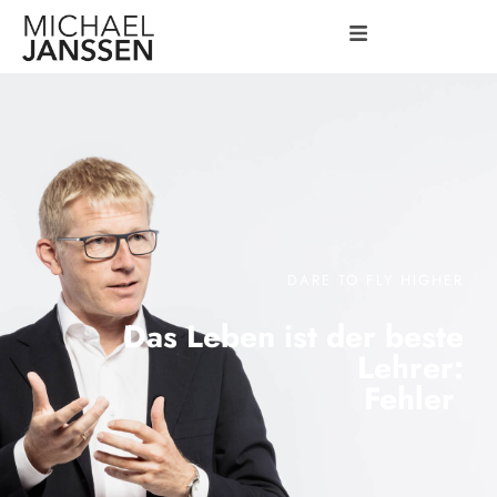
DARE TO FLY HIGHER
Das Leben ist der beste
Lehrer:
Fehler
|